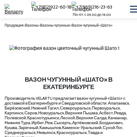
+7(812)922-60-18
+7(969)216-23-63
Пн-пт: с 09.00 до 18.00
Продукция
Вазоны
Вазоны чугунные
Вазон чугунный «Шато»
ВАЗОН ЧУГУННЫЙ «ШАТО» В
ЕКАТЕРИНБУРГЕ
Производитель VELARTU предлагает вазон чугунный «Шато» с
доставкой в Екатеринбурге и Свердловской области: Алапаевск,
Берёзовский, Нижний Тагил, Североуральск, Первоуральск,
Карпинск, Серов, Новоуральск, Верхняя Пышма, Асбест, Ревда,
Полевской, Краснотурьинск, Лесной, Верхняя Салда, Качканар,
Нижняя Тура, Ирбит, Реж, Сысерть, Артёмовский, Богданович,
Кушва, Заречный, Камышлов, Каменск-Уральский, Сухой Лог,
Среднеуральск, Невьянск, Красноуральск, Тавда и