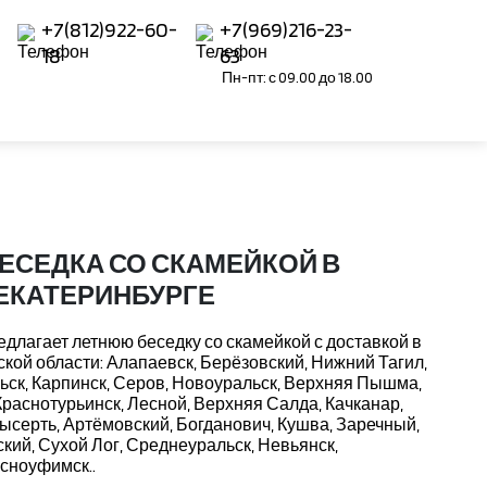
+7(812)922-60-
+7(969)216-23-
18
63
Пн-пт: с 09.00 до 18.00
ЕСЕДКА СО СКАМЕЙКОЙ В
ЕКАТЕРИНБУРГЕ
длагает летнюю беседку со скамейкой с доставкой в
кой области: Алапаевск, Берёзовский, Нижний Тагил,
ск, Карпинск, Серов, Новоуральск, Верхняя Пышма,
Краснотурьинск, Лесной, Верхняя Салда, Качканар,
Сысерть, Артёмовский, Богданович, Кушва, Заречный,
ий, Сухой Лог, Среднеуральск, Невьянск,
асноуфимск..