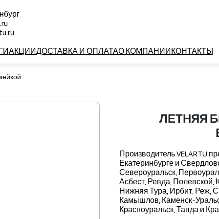
нбург
.ru
u.ru
ГИ
АКЦИИ
ДОСТАВКА И ОПЛАТА
О КОМПАНИИ
КОНТАКТЫ
амейкой
ЛЕТНЯЯ Б
Производитель VELARTU пре
Екатеринбурге и Свердловс
Североуральск, Первоураль
Асбест, Ревда, Полевской, 
Нижняя Тура, Ирбит, Реж, 
Камышлов, Каменск-Уральск
Красноуральск, Тавда и Кр