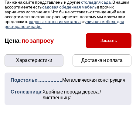
Так же на сайте представлены и другие
столы для сада
. В нашем
ассортименте есть
садовая обеденная мебель
в прочих
вариантах исполнения. Что бы не отставать от тенденций наш
ассортимент постоянно расширяется, поэтому мы можем вам
предложить
садовые столы из металла
и
уличная мебель для
ресторанов и кафе
.
Цена:
по запросу
Заказать
Характеристики
Доставка и оплата
Подстолье:
Металлическая конструкция
Столешница:
Хвойные породы дерева /
лиственница