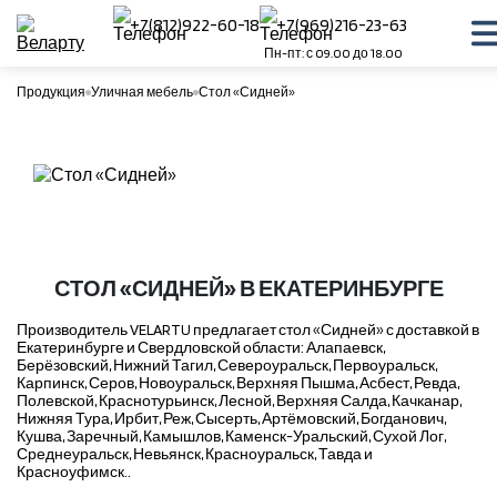
+7(812)922-60-18
+7(969)216-23-63
Пн-пт: с 09.00 до 18.00
Продукция
Уличная мебель
Стол «Сидней»
СТОЛ «СИДНЕЙ» В ЕКАТЕРИНБУРГЕ
Производитель VELARTU предлагает стол «Сидней» с доставкой в
Екатеринбурге и Свердловской области: Алапаевск,
Берёзовский, Нижний Тагил, Североуральск, Первоуральск,
Карпинск, Серов, Новоуральск, Верхняя Пышма, Асбест, Ревда,
Полевской, Краснотурьинск, Лесной, Верхняя Салда, Качканар,
Нижняя Тура, Ирбит, Реж, Сысерть, Артёмовский, Богданович,
Кушва, Заречный, Камышлов, Каменск-Уральский, Сухой Лог,
Среднеуральск, Невьянск, Красноуральск, Тавда и
Красноуфимск..