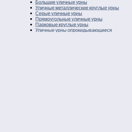
Большие уличные урны
Уличные металлические круглые урны
Серые уличные урны
Прямоугольные уличные урны
Парковые круглые урны
Уличные урны опрокидывающиеся
Парковые урны
Уличные урны 25 литров
Уличные урны в город
Урны на остановку
Уличные урны с козырьком
Уличные урны навесные
Мусорные ящики уличные
Уличные урны 30 литров
Баки мусорные в парк
Урны уличные бетонные укомплектованные
ведром вставкой
Урны во двор
Уличные урны пепельницы
Уличные урны напольные пепельницы
Уличные урны пепельницы деревянные
Уличные урны пепельницы металлические
Деревянные уличные урны
Урны к кафе