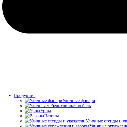
Продукция
Уличные фонари
Уличная мебель
Урны
Вазоны
Уличные стенды и ук
Уличные ограждени