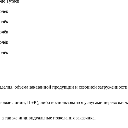
де Тутаев.
очёк
очёк
очёк
очёк
очёк
зделия, объема заказанной продукции и сезонной загруженности
овые линии, ПЭК), либо воспользоваться услугами перевозки ча
 а так же индивидуальные пожелания заказчика.