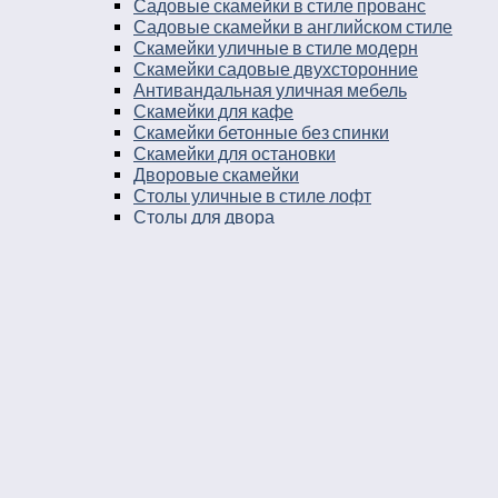
Садовые скамейки в стиле прованс
Садовые скамейки в английском стиле
Скамейки уличные в стиле модерн
Скамейки садовые двухсторонние
Антивандальная уличная мебель
Скамейки для кафе
Скамейки бетонные без спинки
Скамейки для остановки
Дворовые скамейки
Столы уличные в стиле лофт
Столы для двора
Урны
Урны стальные
Урны чугунные
Урны бетонные
Мусорные контейнеры
Мусорные урны на площадку
Круглые уличные урны
Урны к магазину
Черные уличные урны
Уличные урны с вкладышем
Уличные урны на ножках
Большие уличные урны
Уличные металлические круглые урны