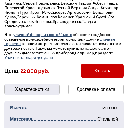
Карпинск, Серов, Новоуральск, Верхняя Пышма, Асбест, Ревда,
Полевской, Краснотурьинск, Лесной, Верхняя Салда, Качканар,
Нижняя Тура, Ирбит, Реж, Сысерть, Артёмовский, Богданович,
Кушва, Заречный, Камышлов, Каменск-Уральский, Сухой Лог,
Среднеуральск, Невьянск, Красноуральск, Тавда и
Красноуфимск..
Этот
уличный фонарь высотой 1 метр
обеспечит надёжное
освещение приусадебной территории. Как и другие
уличные
торшеры
в нашем интрнет-магазине он отличается качеством и
долговечностью.Также вы можете купить на нашем сайте и
другие виды осветительных приборов, например, в разделе
Уличные фонари для дачи
.
Цена:
22 000 руб.
Заказать
Характеристики
Доставка и оплата
Высота
1200 мм.
Материал
Стальной