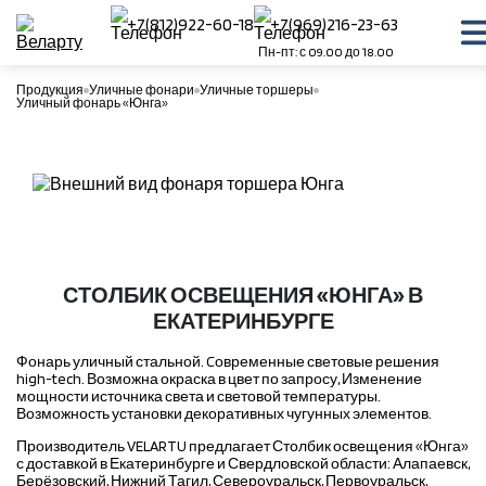
+7(812)922-60-18
+7(969)216-23-63
Пн-пт: с 09.00 до 18.00
Продукция
Уличные фонари
Уличные торшеры
Уличный фонарь «Юнга»
СТОЛБИК ОСВЕЩЕНИЯ «ЮНГА» В
ЕКАТЕРИНБУРГЕ
Фонарь уличный стальной. Cовременные световые решения
high-tech. Возможна окраска в цвет по запросу, Изменение
мощности источника света и световой температуры.
Возможность установки декоративных чугунных элементов.
Производитель VELARTU предлагает Столбик освещения «Юнга»
с доставкой в Екатеринбурге и Свердловской области: Алапаевск,
Берёзовский, Нижний Тагил, Североуральск, Первоуральск,